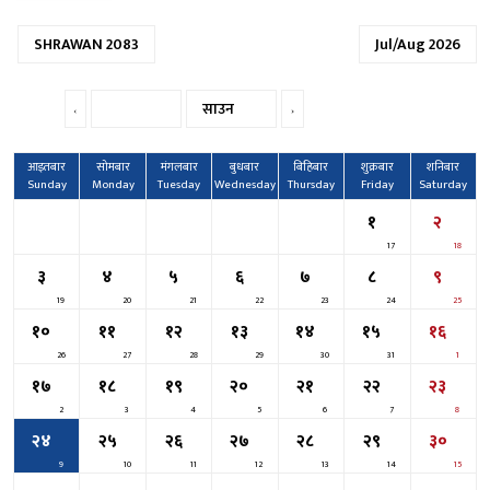
SHRAWAN 2083
Jul/Aug 2026
आइतबार
सोमबार
मंगलबार
बुधबार
बिहिबार
शुक्रबार
शनिबार
Sunday
Monday
Tuesday
Wednesday
Thursday
Friday
Saturday
१
२
17
18
३
४
५
६
७
८
९
19
20
21
22
23
24
25
१०
११
१२
१३
१४
१५
१६
26
27
28
29
30
31
1
१७
१८
१९
२०
२१
२२
२३
2
3
4
5
6
7
8
२४
२५
२६
२७
२८
२९
३०
9
10
11
12
13
14
15