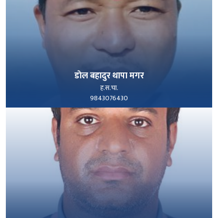
डाेल बहादुर थापा मगर
ह.स.चा.
9843076430
पूरा हेर्नुहोस्