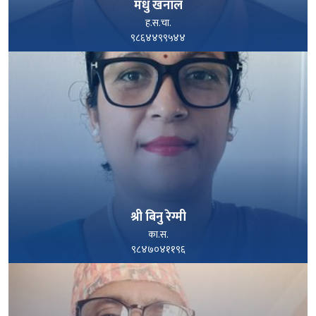
मधु खनाल
ह.स.चा.
९८६४४९९५४४
पूरा हेर्नुहोस्
श्री बिनु रेग्मी
का.स.
९८४७०४११९६
पूरा हेर्नुहोस्