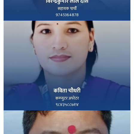
विरेन्द्रकुमार लाल दास
सहायक पाचौँ
9745364878
पूरा हेर्नुहोस्
कविता चौधरी
कम्प्युटर अपरेटर
९८४३५८८७१४
पूरा हेर्नुहोस्