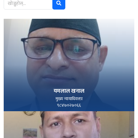
यमलाल खनाल
मुख्य न्यायाधिवक्ता
९८४७०२७०६६
पूरा हेर्नुहोस्