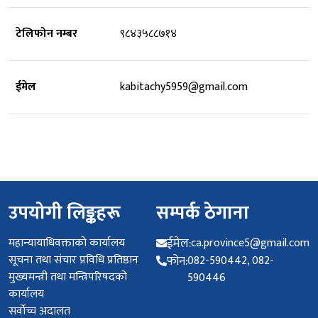
टेलिफोन नम्बर
९८४३५८८७१४
ईमेल
kabitachy5959@gmail.com
उपयोगी लिङ्कहरू
सम्पर्क ठेगाना
महान्यायाधिवक्ताको कार्यालय
ईमेल:
ca.province5@gmail.com
सूचना तथा संचार प्रविधि प्रतिष्ठान
फोन:
082-590442, 082-
मुख्यमन्त्री तथा मन्त्रिपरिषदको
590446
कार्यालय
सर्वोच्च अदालत