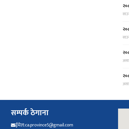
२०८
साउ
२०८
साउ
२०८
असा
२०८
असा
सम्पर्क ठेगाना
ईमेल:
ca.province5@gmail.com