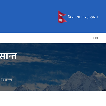
वि.सं:
साउन २३, २०८३
EN
सान्त
को विवरण ।